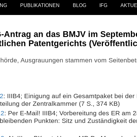
NG
PUBLIKATIONEN
BLOG
IFG
AKTUE
G-Antrag an das BMJV im Septembe
ichen Patentgerichts (Veröffentli
rde, Ausgrauungen stammen vom Seitenbetrei
12
: IIIB4; Einigung auf ein Gesamtpaket bei der
fteilung der Zentralkammer (7 S., 374 KB)
12
: Per E-Mail! IIIB4; Vorbereitung des ER am 
bleibenden Punkten: Sitz und Zuständigkeit d