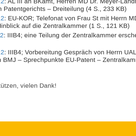
12
: AL III an BKamt, Herren MD Dr. Meyer-Land
Patentgerichts – Dreiteilung (4 S., 233 KB)
12
: EU-KOR; Telefonat von Frau St mit Herrn 
inblick auf die Zentralkammer (1 S., 121 KB)
12
: IIIB4; eine Teilung der Zentralkammer ersche
12
: IIIB4; Vorbereitung Gespräch von Herrn UAL
 BMJ – Sprechpunkte EU-Patent – Zentralkamm
ützen, vielen Dank!