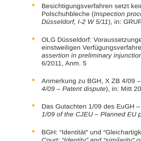
Besichtigungsverfahren setzt kei
Polschuhbleche (
Inspection pro
Düsseldorf, I-2 W 5/11
), in: GRU
OLG Düsseldorf: Voraussetzunge
einstweiligen Verfügungsverfahre
assertion in preliminary injuncti
6/2011, Anm. 5
Anmerkung zu BGH, X ZB 4/09 – 
4/09 – Patent dispute
), in: Mitt 
Das Gutachten 1/09 des EuGH – 
1/09 of the CJEU – Planned EU p
BGH: “Identität” und “Gleichartig
Court: “Identity” and “similarity” 