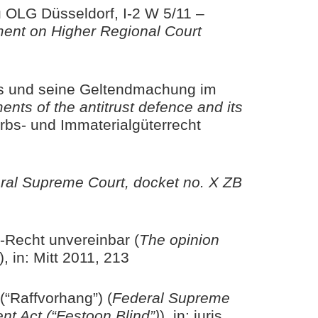
u OLG Düsseldorf, I-2 W 5/11 –
ment on Higher Regional Court
ds und seine Geltendmachung im
nts of the antitrust defence and its
erbs- und Immaterialgüterrecht
al Supreme Court, docket no. X ZB
-Recht unvereinbar (
The opinion
), in: Mitt 2011, 213
(“Raffvorhang”) (
Federal Supreme
tent Act (“Festoon Blind”)
), in: juris