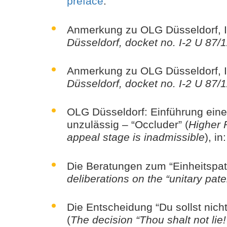
preface
.
Anmerkung zu OLG Düsseldorf, I-2
Düsseldorf, docket no. I-2 U 87/1
Anmerkung zu OLG Düsseldorf, I-2
Düsseldorf, docket no. I-2 U 87/1
OLG Düsseldorf: Einführung eine
unzulässig – “Occluder” (
Higher 
appeal stage is inadmissible
), i
Die Beratungen zum “Einheitspat
deliberations on the “unitary pat
Die Entscheidung “Du sollst nich
(
The decision “Thou shalt not lie!