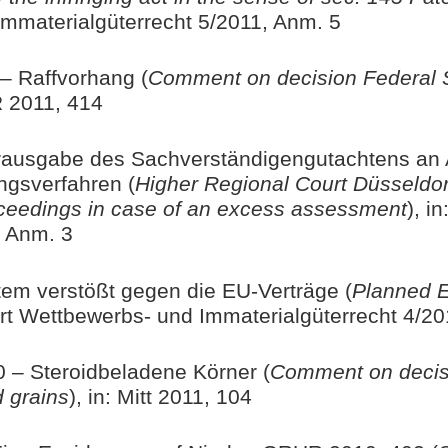
mmaterialgüterrecht 5/2011, Anm. 5
– Raffvorhang (
Comment on decision Federal 
R 2011, 414
ausgabe des Sachverständigengutachtens an An
ngsverfahren (
Higher Regional Court Düsseldorf
roceedings in case of an excess assessment
), i
, Anm. 3
em verstößt gegen die EU-Verträge (
Planned E
port Wettbewerbs- und Immaterialgüterrecht 4/2
– Steroidbeladene Körner (
Comment on decis
 grains
), in: Mitt 2011, 104