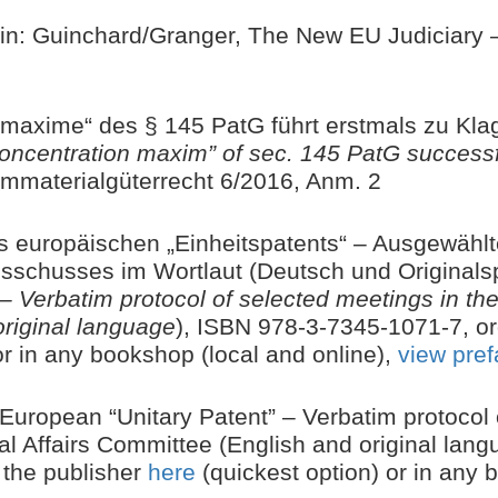
 in: Guinchard/Granger, The New EU Judiciary –
maxime“ des § 145 PatG führt erstmals zu Kl
ncentration maxim” of sec. 145 PatG successful
mmaterialgüterrecht 6/2016, Anm. 2
es europäischen „Einheitspatents“ – Ausgewähl
schusses im Wortlaut (Deutsch und Originalsp
 – Verbatim protocol of selected meetings in th
riginal language
),
ISBN 978-3-7345-1071-7,
or
or in any bookshop (local and online),
view pre
 European “Unitary Patent” – Verbatim protocol 
l Affairs Committee (English and original lan
m the publisher
here
(quickest option) or in any 