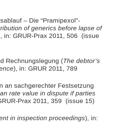
sablauf – Die “Pramipexol”-
tribution of generics before lapse of
), in: GRUR-Prax 2011, 506 (issue
und Rechnungslegung (
The debtor’s
dence
), in: GRUR 2011, 789
ien an sachgerechter Festsetzung
n rate value in dispute if parties
: GRUR-Prax 2011, 359 (issue 15)
nt in inspection proceedings
), in: