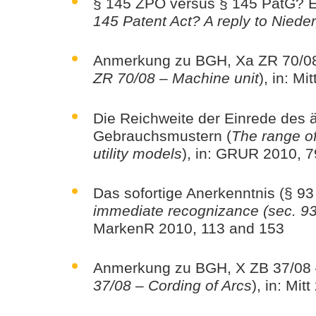
§ 145 ZPO versus § 145 PatG? E
145 Patent Act? A reply to Nied
Anmerkung zu BGH, Xa ZR 70/08
ZR 70/08 – Machine unit
), in: Mi
Die Reichweite der Einrede des
Gebrauchsmustern (
The range of
utility models
), in: GRUR 2010, 
Das sofortige Anerkenntnis (§ 9
immediate recognizance (sec. 93 C
MarkenR 2010, 113 and 153
Anmerkung zu BGH, X ZB 37/08 
37/08 – Cording of Arcs
), in: Mit