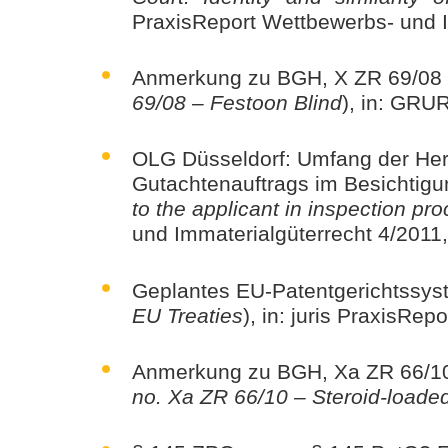
PraxisReport Wettbewerbs- und I
Anmerkung zu BGH, X ZR 69/08 
69/08 – Festoon Blind
), in: GRU
OLG Düsseldorf: Umfang der Her
Gutachtenauftrags im Besichtigu
to the applicant in inspection p
und Immaterialgüterrecht 4/2011
Geplantes EU-Patentgerichtssyst
EU Treaties
), in: juris PraxisRe
Anmerkung zu BGH, Xa ZR 66/10 
no. Xa ZR 66/10 – Steroid-loaded