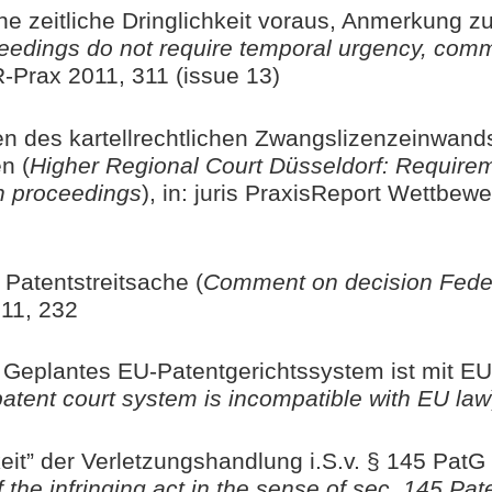
ne zeitliche Dringlichkeit voraus, Anmerkung z
ceedings do not require temporal urgency, com
R-Prax 2011, 311 (issue 13)
n des kartellrechtlichen Zwangslizenzeinwan
n (
Higher Regional Court Düsseldorf: Requireme
on proceedings
), in: juris PraxisReport Wettbew
Patentstreitsache (
Comment on decision Feder
2011, 232
Geplantes EU-Patentgerichtssystem ist mit EU
atent court system is incompatible with EU law
keit” der Verletzungshandlung i.S.v. § 145 PatG 
of the infringing act in the sense of sec. 145 Pa